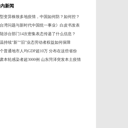
国内新闻
型变异株致多地疫情，中国如何防？如何控？
台湾问题与新时代中国统一事业》白皮书发表
陆涉台部门14次密集表态传递了什么信息？
温持续“新”“旧”业态劳动者权益如何保障
7个普通地市人均GDP超10万 分布在这些省份
肃本轮感染者超3000例 山东菏泽突发本土疫情