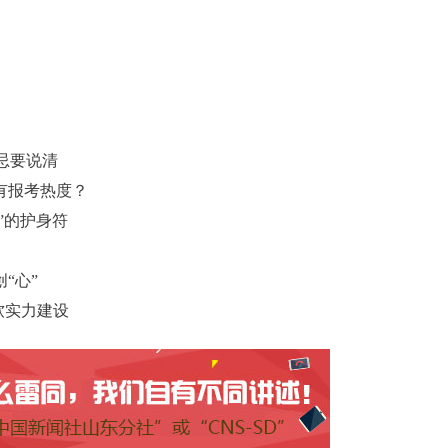
忌要说清
有报考热度？
”的护身符
“心”
软实力建设