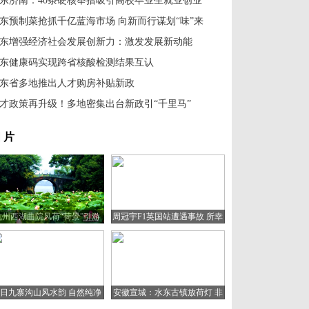
东济南：40条硬核举措吸引高校毕业生就业创业
东预制菜抢抓千亿蓝海市场 向新而行谋划“味”来
东增强经济社会发展创新力：激发发展新动能
东健康码实现跨省核酸检测结果互认
东省多地推出人才购房补贴新政
才政策再升级！多地密集出台新政引“千里马”
 片
杭州西湖曲院风荷“荷景”引游
周冠宇F1英国站遭遇事故 所幸
人
人无大碍
日九寨沟山风水韵 自然纯净
安徽宣城：水东古镇放荷灯 非
宛如童话世界
遗文化助旅游复苏