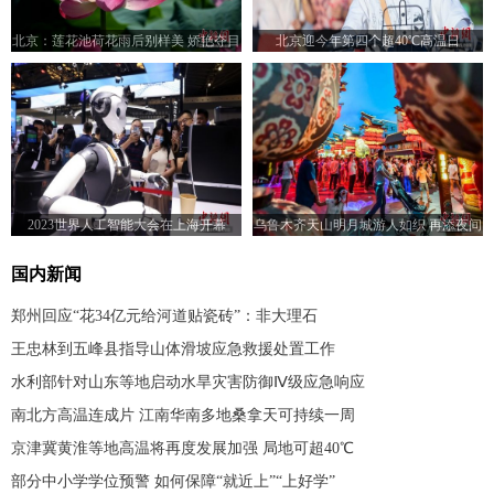
北京：莲花池荷花雨后别样美 娇艳夺目
北京迎今年第四个超40℃高温日
迎“小暑”
2023世界人工智能大会在上海开幕
乌鲁木齐天山明月城游人如织 再添夜间
文旅新地标
国内新闻
郑州回应“花34亿元给河道贴瓷砖”：非大理石
王忠林到五峰县指导山体滑坡应急救援处置工作
水利部针对山东等地启动水旱灾害防御Ⅳ级应急响应
南北方高温连成片 江南华南多地桑拿天可持续一周
京津冀黄淮等地高温将再度发展加强 局地可超40℃
部分中小学学位预警 如何保障“就近上”“上好学”