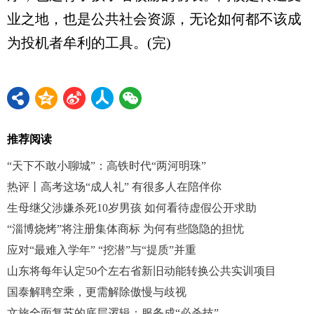
业之地，也是公共社会资源，无论如何都不该成
为投机者牟利的工具。(完)
推荐阅读
“天下不敢小聊城”：高铁时代“两河明珠”
热评丨高考这场“成人礼” 有很多人在陪伴你
生母继父涉嫌杀死10岁男孩 如何看待虚假公开求助
“淄博烧烤”将注册集体商标 为何有些隐隐的担忧
应对“最难入学年” “挖潜”与“提质”并重
山东将每年认定50个左右省新旧动能转换公共实训项目
国泰解聘空乘，更需解除傲慢与歧视
文旅全面复苏的底层逻辑：服务成“必杀技”