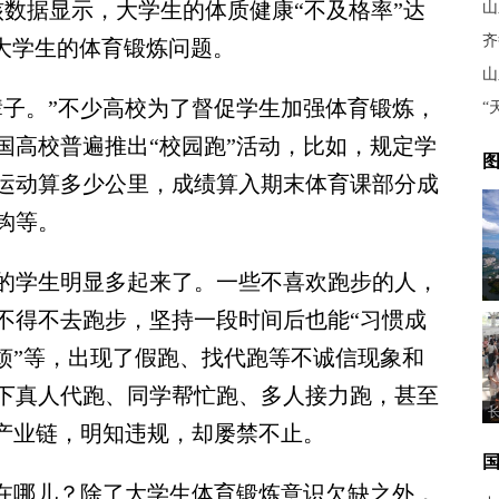
核数据显示，大学生的体质健康“不及格率”达
山
齐
视大学生的体育锻炼问题。
山
子。”不少高校为了督促学生加强体育锻炼，
“
国高校普遍推出“校园跑”活动，比如，规定学
图
运动算多少公里，成绩算入期末体育课部分成
钩等。
学生明显多起来了。一些不喜欢跑步的人，
不得不去跑步，坚持一段时间后也能“习惯成
烦”等，出现了假跑、找代跑等不诚信现象和
下真人代跑、同学帮忙跑、多人接力跑，甚至
条产业链，明知违规，却屡禁不止。
在哪儿？除了大学生体育锻炼意识欠缺之外，