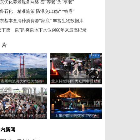
东优化养老服务网络 变“养老”为“享老”
鲁石化：精准施策 防汛交出稳产“答卷”
东基本查清种质资源“家底” 丰富生物数据库
天下第一泉”趵突泉地下水位创60年来最高纪录
 片
贵州鸭池河大桥壮美如画
北京持续降雨 民众雨中通勤通
学
长三角铁路迎来返程客流最高
山东济南：趵突泉“趵突夜
峰
画”亮相
国内新闻