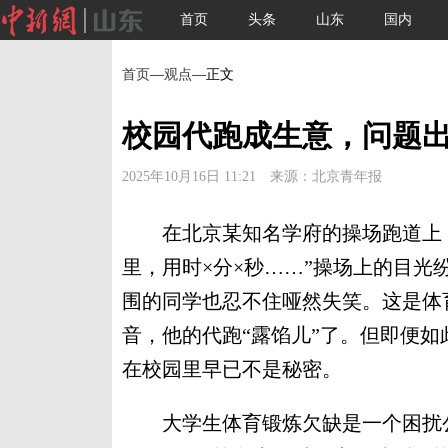
首页
头条
山东
国内
首页
—
观点
—正文
校园代跑成生意，问题
2025年10月16日 11:21 来源：北京青年报
在北京某知名学府的操场跑道上，突
里，用时×分×秒……”操场上的目光
围的同学也忍不住哑然失笑。这是体
音，他的代跑“露馅儿”了。但即便
在校园里早已不是秘密。
大学生体育锻炼欠缺是一个困扰公众