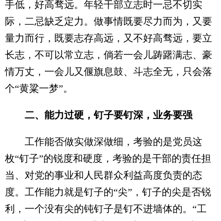
手低，好高骛远。年轻干部立志时一忌不切实
际，二忌缺乏定力。做事情既要尽力而为，又要
量力而行，既要志存高远，又不好高骛远，要立
长志，不可以常立志，倘若一会儿踌躇满志、豪
情万丈，一会儿又偃旗息鼓、斗志全无，只会落
个“黄粱一梦”。
二、能力过硬，钉子要钉深，业务要强
工作能否做实做深做细，考验的是党员这
枚“钉子”的锐度和硬度，考验的是干部的责任担
当、对党的事业和人民群众利益高度负责的态
度。工作能力就是钉子的“尖”，钉子的尖是否锐
利，一个没有尖的钝钉子是钉不进墙体的。“工