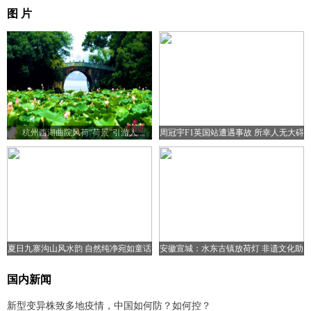
图 片
杭州西湖曲院风荷“荷景”引游人
周冠宇F1英国站遭遇事故 所幸人无大碍
夏日九寨沟山风水韵 自然纯净宛如童话
安徽宣城：水东古镇放荷灯 非遗文化助
世界
旅游复苏
国内新闻
新型变异株致多地疫情，中国如何防？如何控？