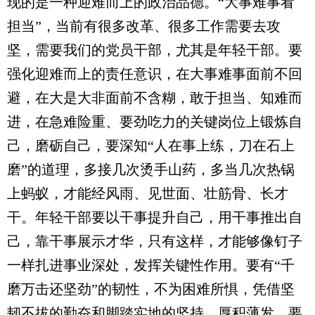
现的是一种迎难而上的政治品德。“大事难事看
担当”，当前有很多改革、很多工作需要去攻
坚，需要我们的党员干部，尤其是年轻干部。要
强化迎难而上的责任意识，在大事难事面前不回
避，在大是大非面前不含糊，敢于担当、知难而
进，在急难险重、要劲吃力的关键岗位上锻炼自
己，磨砺自己，要深知“人在事上练，刀在石上
磨”的道理，多接几次烫手山药，多当几次热锅
上蚂蚁，才能经风雨、见世面、壮筋骨、长才
干。年轻干部要以干事提升自己，用干事推出自
己，靠干事展示才华，只有这样，才能够像钉子
一样扎进事业深处，发挥关键性作用。要有“千
磨万击还坚劲”的韧性，不为困难所惧，凭借坚
韧不拔的勤奋和脚踏实地的坚持，厚积薄发。要