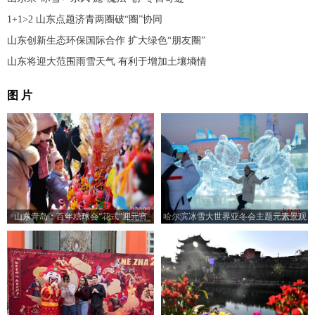
1+1>2 山东点题济青两圈破“圈”协同
山东创新生态环保国际合作 扩大绿色“朋友圈”
山东将迎大范围雨雪天气 有利于增加土壤墒情
图 片
山东青岛：百年糖球会“花式”迎元宵
哈尔滨冰雪大世界亚冬会主题元素景观
吸引游客打卡