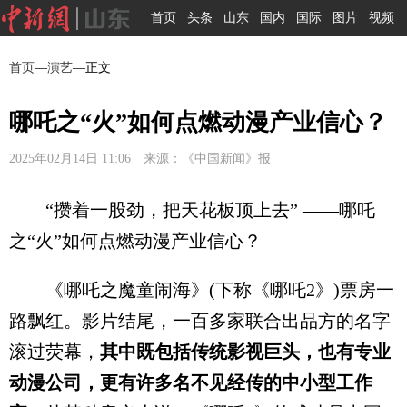
首页
头条
山东
国内
国际
图片
视频
首页
—
演艺
—正文
哪吒之“火”如何点燃动漫产业信心？
2025年02月14日 11:06 来源：《中国新闻》报
“攒着一股劲，把天花板顶上去” ——哪吒
之“火”如何点燃动漫产业信心？
《哪吒之魔童闹海》(下称《哪吒2》)票房一
路飘红。影片结尾，一百多家联合出品方的名字
滚过荧幕，
其中既包括传统影视巨头，也有专业
动漫公司，更有许多名不见经传的中小型工作