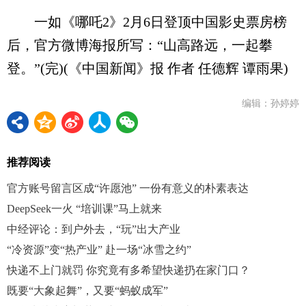
一如《哪吒2》2月6日登顶中国影史票房榜
后，官方微博海报所写：“山高路远，一起攀
登。”(完)(《中国新闻》报 作者 任德辉 谭雨果)
编辑：孙婷婷
推荐阅读
官方账号留言区成“许愿池” 一份有意义的朴素表达
DeepSeek一火 “培训课”马上就来
中经评论：到户外去，“玩”出大产业
“冷资源”变“热产业” 赴一场“冰雪之约”
快递不上门就罚 你究竟有多希望快递扔在家门口？
既要“大象起舞”，又要“蚂蚁成军”