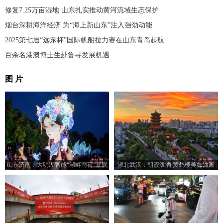
修复7.25万亩湿地 山东扎实推动黄河流域生态保护
烟台深耕海洋经济 为“海上新山东”注入强劲动能
2025第七届“远东杯”国际帆船拉力赛在山东青岛起航
百余名港澳博士生赴鲁寻发展机遇
图 片
山东济南：大明湖智能“湖畔雨荷”景观
湖北武汉：朝霞泼洒 黄鹤楼美如油画
亮灯