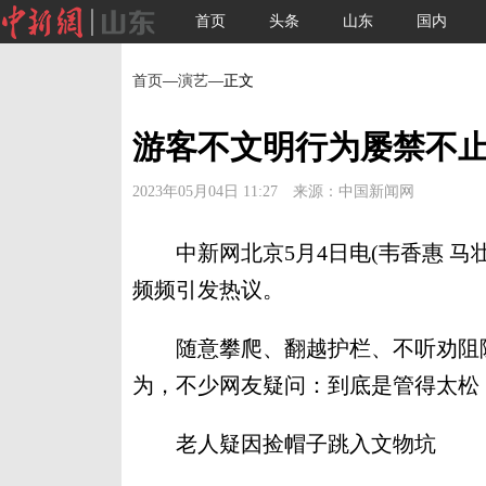
首页
头条
山东
国内
首页
—
演艺
—正文
游客不文明行为屡禁不止
2023年05月04日 11:27 来源：中国新闻网
中新网北京5月4日电(韦香惠 马壮
频频引发热议。
随意攀爬、翻越护栏、不听劝阻随
为，不少网友疑问：到底是管得太松
老人疑因捡帽子跳入文物坑