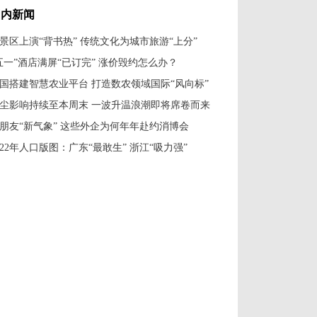
国内新闻
景区上演“背书热” 传统文化为城市旅游“上分”
五一”酒店满屏“已订完” 涨价毁约怎么办？
国搭建智慧农业平台 打造数农领域国际“风向标”
尘影响持续至本周末 一波升温浪潮即将席卷而来
朋友“新气象” 这些外企为何年年赴约消博会
022年人口版图：广东“最敢生” 浙江“吸力强”