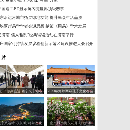
东“希望小屋”2.0版 让“希望”升级
中国造”LED显示屏闪亮世界顶级赛事
东沿运河城市拓展绿地功能 提升民众生活品质
峡两岸易学学者会通思想 献策《周易》学术发展
爱济南·儒风雅韵”经典诵读活动在济南举行
庄国家可持续发展议程创新示范区建设推进大会召开
 片
五一”假期临近 西宁火车站客
2023年海峡两岸孔子文化春会
流攀升
在济南府学文庙启动
北京八达岭“夜长城”将常态化
南京城南街头花开满“巷”漂
开放
亮“出圈”