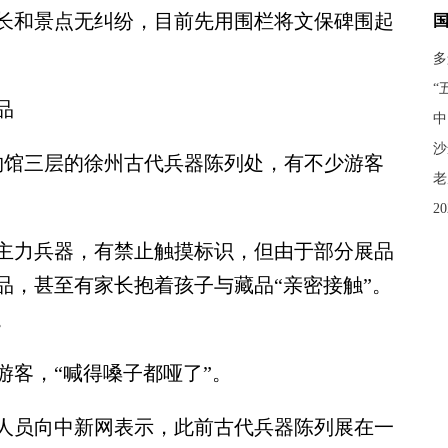
和景点无纠纷，目前先用围栏将文保碑围起
多
“
品
中
沙
馆三层的徐州古代兵器陈列处，有不少游客
老
2
力兵器，有禁止触摸标识，但由于部分展品
品，甚至有家长抱着孩子与藏品“亲密接触”。
。
客，“喊得嗓子都哑了”。
员向中新网表示，此前古代兵器陈列展在一