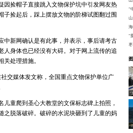
山
疑因捡帽子直接跳入文物保护坑中引发网友热
“
帽子捡起后，踩上摆放文物的阶梯试图翻过围
山
海
“
应中新网确认是有此事，并表示，事后请考古
枣
老人身体也已经没有大碍。对于网上流传的追
图
相关处理措施。
社交媒体发文称，全国重点文物保护单位广
。
“
名儿童爬到圣心大教堂的文保标志碑上拍照，
随之脱落破碎。破碎的水泥块砸到了儿童的妈