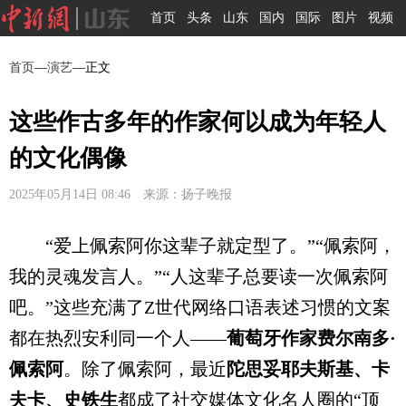
首页
头条
山东
国内
国际
图片
视频
首页
—
演艺
—正文
这些作古多年的作家何以成为年轻人
的文化偶像
2025年05月14日 08:46 来源：扬子晚报
“爱上佩索阿你这辈子就定型了。”“佩索阿，
我的灵魂发言人。”“人这辈子总要读一次佩索阿
吧。”这些充满了Z世代网络口语表述习惯的文案
都在热烈安利同一个人——
葡萄牙作家费尔南多·
佩索阿
。除了佩索阿，最近
陀思妥耶夫斯基、卡
夫卡、史铁生
都成了社交媒体文化名人圈的“顶