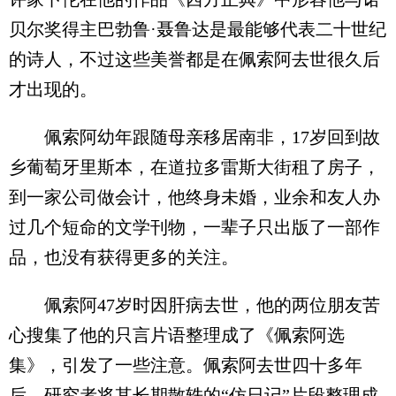
贝尔奖得主巴勃鲁·聂鲁达是最能够代表二十世纪
的诗人，不过这些美誉都是在佩索阿去世很久后
才出现的。
佩索阿幼年跟随母亲移居南非，17岁回到故
乡葡萄牙里斯本，在道拉多雷斯大街租了房子，
到一家公司做会计，他终身未婚，业余和友人办
过几个短命的文学刊物，一辈子只出版了一部作
品，也没有获得更多的关注。
佩索阿47岁时因肝病去世，他的两位朋友苦
心搜集了他的只言片语整理成了《佩索阿选
集》，引发了一些注意。佩索阿去世四十多年
后，研究者将其长期散轶的“仿日记”片段整理成