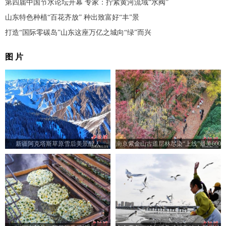
第四届中国节水论坛开幕 专家：拧紧黄河流域“水阀”
山东特色种植“百花齐放” 种出致富好“丰”景
打造“国际零碳岛”山东这座万亿之城向“绿”而兴
图 片
新疆阿克塔斯草原雪后美景醉人
南京紫金山古道层林尽染“上线”最美600
米