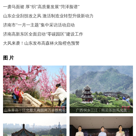
一袭马面裙 厚“织”高质量发展“菏泽脸谱”
山东企业刮技改之风 激活制造业转型升级新动力
济南市“一月一主题”集中采访活动启动
济南高新东区全面启动“零碳园区”建设工作
大风来袭！山东发布高森林火险橙色预警
图 片
山东青岛：江北最大梅园两万余株梅花
广西侗乡三江：雨后茶园风光美
竞艳