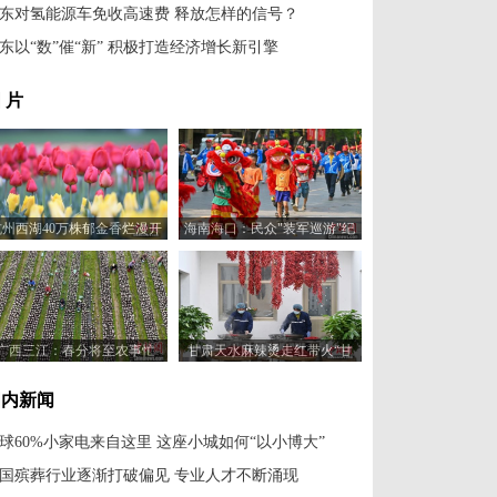
东对氢能源车免收高速费 释放怎样的信号？
东以“数”催“新” 积极打造经济增长新引擎
 片
杭州西湖40万株郁金香烂漫开
海南海口：民众"装军巡游"纪
放醉游人
念冼夫人
广西三江：春分将至农事忙
甘肃天水麻辣烫走红带火“甘
味”土特产
国内新闻
球60%小家电来自这里 这座小城如何“以小博大”
国殡葬行业逐渐打破偏见 专业人才不断涌现