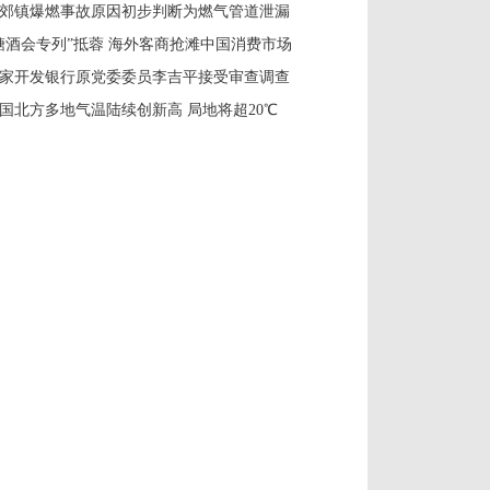
郊镇爆燃事故原因初步判断为燃气管道泄漏
糖酒会专列”抵蓉 海外客商抢滩中国消费市场
家开发银行原党委委员李吉平接受审查调查
国北方多地气温陆续创新高 局地将超20℃