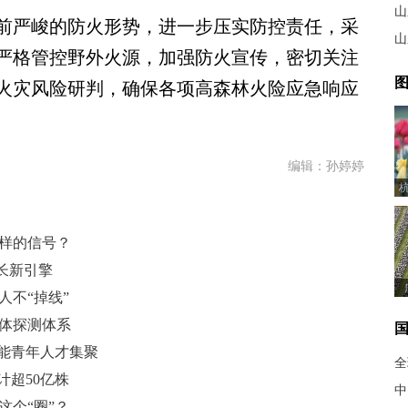
山
严峻的防火形势，进一步压实防控责任，采
山
严格管控野外火源，加强防火宣传，密切关注
图
火灾风险研判，确保各项高森林火险应急响应
编辑：孙婷婷
怎样的信号？
增长新引擎
人不“掉线”
立体探测体系
赋能青年人才集聚
全
计超50亿株
中
这个“圈”？