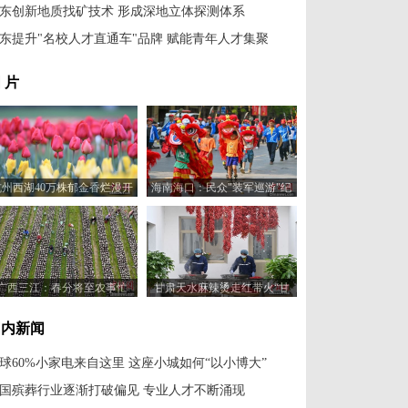
东创新地质找矿技术 形成深地立体探测体系
东提升"名校人才直通车"品牌 赋能青年人才集聚
 片
杭州西湖40万株郁金香烂漫开
海南海口：民众"装军巡游"纪
放醉游人
念冼夫人
广西三江：春分将至农事忙
甘肃天水麻辣烫走红带火“甘
味”土特产
国内新闻
球60%小家电来自这里 这座小城如何“以小博大”
国殡葬行业逐渐打破偏见 专业人才不断涌现