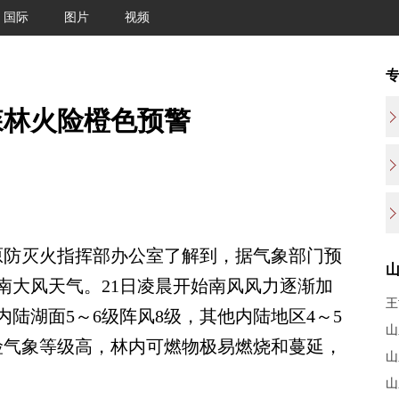
国际
图片
视频
森林火险橙色预警
防灭火指挥部办公室了解到，据气象部门预
现南大风天气。21日凌晨开始南风风力逐渐加
王
陆湖面5～6级阵风8级，其他内陆地区4～5
山
险气象等级高，林内可燃物极易燃烧和蔓延，
山
山