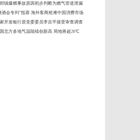
郊镇爆燃事故原因初步判断为燃气管道泄漏
糖酒会专列”抵蓉 海外客商抢滩中国消费市场
家开发银行原党委委员李吉平接受审查调查
国北方多地气温陆续创新高 局地将超20℃