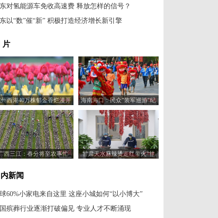
东对氢能源车免收高速费 释放怎样的信号？
东以“数”催“新” 积极打造经济增长新引擎
 片
杭州西湖40万株郁金香烂漫开
海南海口：民众"装军巡游"纪
放醉游人
念冼夫人
广西三江：春分将至农事忙
甘肃天水麻辣烫走红带火“甘
味”土特产
国内新闻
球60%小家电来自这里 这座小城如何“以小博大”
国殡葬行业逐渐打破偏见 专业人才不断涌现