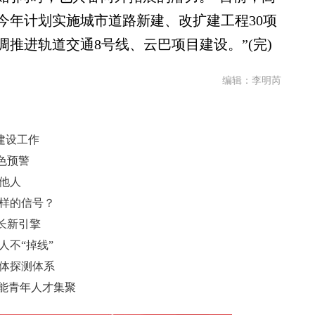
今年计划实施城市道路新建、改扩建工程30项
调推进轨道交通8号线、云巴项目建设。”(完)
编辑：李明芮
建设工作
色预警
他人
怎样的信号？
增长新引擎
人不“掉线”
立体探测体系
赋能青年人才集聚