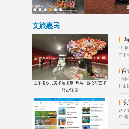
航拍山东荣成“海上牧场”
航拍山东荣成“海上牧场”秋耕美景。
文旅惠民
“与
日下
“奥
山东省少儿美术展暑期“热展” 童心与艺术
州市
奇妙碰撞
文明
“
这个
场“