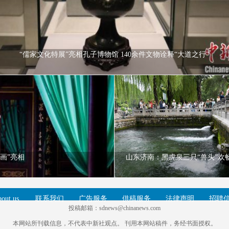
“儒家文化特展”亮相孔子博物馆 140余件文物诠释“大道之行”
山东济南：黑虎泉三只“兽头”欢畅喷
画”亮相
山东济南：黑虎泉三只“兽头”欢
out us
联系我们
广告服务
供稿服务
法律声明
招聘
投稿邮箱：sdnews@chinanews.com
本网站所刊载信息，不代表中新社观点。 刊用本网站稿件，务经书面授权。