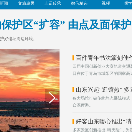
新闻
文旅惠民
非遗传承
微信精选
视频
儒
保护区“扩容” 由点及面保
护好遗址周边环境。
百件青年书法篆刻佳
四届中国创新创业大赛轨道交通装备
日在位于青岛市城阳区的国家高
期待脱颖而出的优秀项目在未来
力量。
山东兴起“逛馆热” 
各大场馆打破传统静态展陈模式
众深度游。
好客山东暖心推出“晴
多家景区创新推出“晴天险”，为