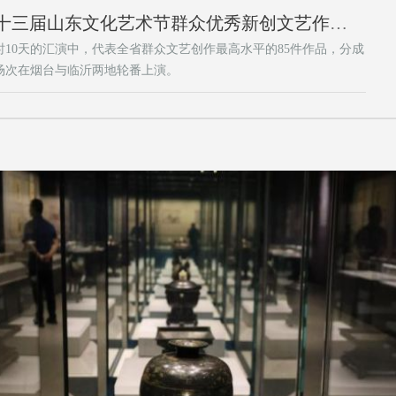
第十三届山东文化艺术节群众优秀新创文艺作品汇演圆满落幕
时10天的汇演中，代表全省群众文艺创作最高水平的85件作品，分成
场次在烟台与临沂两地轮番上演。
化特展”亮相孔子博物馆 140余件文物诠释“大道之行”。