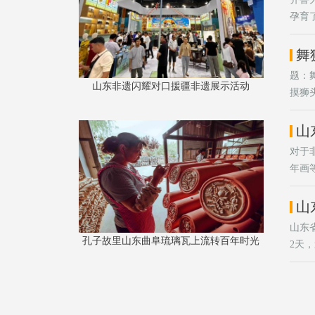
孕育
分别
等)。
舞
题：
山东非遗闪耀对口援疆非遗展示活动
摸狮
吼堂
众前
山
对于
年画
山东
孔子故里山东曲阜琉璃瓦上流转百年时光
2天
市普
括普
现场