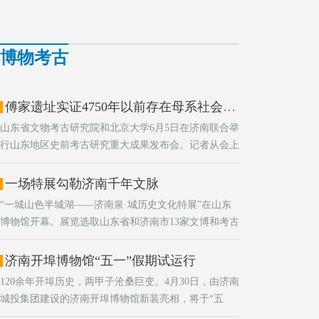
博物考古
傅家遗址实证4750年以前存在母系社会组织
山东省文物考古研究院和北京大学6月5日在济南联合举
行山东地区史前考古研究重大成果发布会。记者从会上
获悉，山东傅家遗址实证4750年以前存在母系社会组
织，刷新了母系社会最早仅可追溯至欧洲铁器时代的遗
一场特展勾勒济南千年文脉
传学线索溯源。
“一城山色半城湖——济南泉·城历史文化特展”在山东
博物馆开幕。展览选取山东省和济南市13家文博和考古
单位不同时期的代表性文物，共计570余件。
济南开埠博物馆“五一”假期试运行
120余年开埠历史，两甲子沧桑巨变。4月30日，由济南
城投集团建设的济南开埠博物馆新装亮相，将于“五
一”期间试运行。