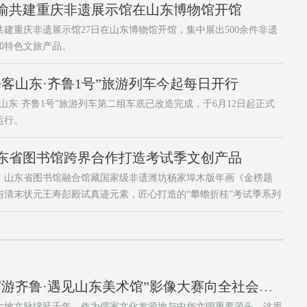
渝共建重庆非遗展示馆在山东博物馆开馆
共建重庆非遗展示馆27日在山东博物馆开馆，集中展出500余件非遗
和特色文旅产品。
好客山东·齐鲁1号”旅游列车今起每日开行
客山东·齐鲁1号”旅游列车第二组车底已改造完成，于6月12日起正式
运行。
东省图书馆跨界合作打造考试季文创产品
，山东省图书馆融合馆藏国家级非遗潍坊杨家埠木版年画《金榜题
与清末状元王寿彭殿试真迹元素，匠心打造的“攀蟾折桂”考试季系列
产品正式亮相。“步步登科·状元挂件”重现科举时代“跨马游街”场景，
统民俗艺术转化为实用日常饰品，期许考运开挂。
“艺游齐鲁·遇见山东美术馆”影像大赛向全社会征稿
大地文脉绵延千年，作为儒家文化发源地与中华文明重要源头，这里