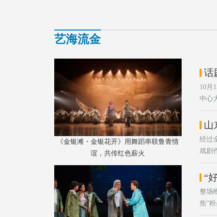
艺海流金
话
10
中心
港担
明家
山
经过
《金银滩・金银花开》用舞蹈串联鲁青情
戏剧
谊，共传红色薪火
“
整场
焦“