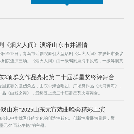
剧《烟火人间》演绎山东市井温情
月13日至15日，青岛市话剧院原创大型话剧《烟火人间》在胶州市会议
大剧院连演三场。《烟火人间》由一级编剧廉海平执笔，一级导演黄
任总导演，一级舞美设计金卅、周正平联合呈现，青年作曲家任安、
歆加盟助阵。
东3项群文作品亮相第二十届群星奖终评舞台
全国复赛的激烈角逐，山东中海合唱团、广场舞作品《大河奔海》、
作品《白鲸之舞》，最终登上第二十届群星奖决赛舞台。
好戏山东”2025山东元宵戏曲晚会精彩上演
晚会以中华优秀传统文化的创造性转化、创新性发展为目标，聚
粉墨元夕 百花争艳”的主题。