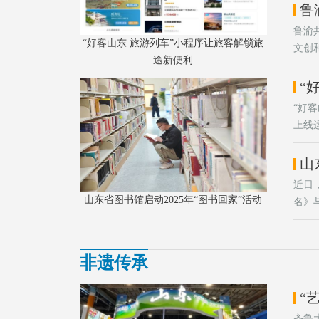
鲁
鲁渝
“好客山东 旅游列车”小程序让旅客解锁旅
文创
途新便利
“
“好
上线
山
近日
山东省图书馆启动2025年“图书回家”活动
名》
文创
将传
非遗传承
齐鲁