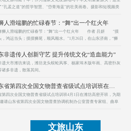
了“孔孟之道”的哲学智慧、“岱青海蓝”的壮美画卷。摄影和短视频类
5位，奖品为山东美术馆文创礼包(文创产品，特展门票，咖啡券
狮人滑端鹏的忙碌春节：“舞”出一个红火年
舞狮人滑端鹏的忙碌春节：“舞”出一个红火年 作者 吕妍 “摸
头，鸿运当头；摸摸狮尾，顺风顺水。”1月26日，在山东济南，“狮
”负责人滑端鹏及其团队带来了精彩纷呈的舞狮表演，吸引了众多民
来观赏。
东非遗传人创新守艺 提升传统文化“造血能力”
非遗大市潍坊来说，潍坊龙头蜈蚣风筝、杨家埠木版年画、高密扑灰
等诸多非遗，散落其间。
山东省第四次全国文物普查省级试点培训班在潍坊开班
省第四次全国文物普查省级试点培训班4月1日在潍坊高密开班，为期
，邀请山东省第四次全国文物普查协调机制办公室普查专家组、曲阜
查工作队、有关技术服务单位的专家老师进行授课，授课内容主要包
查问题梳理、经验做法分享、普查系统与软件的安装使用、实地调查
演示等内容。
文旅山东