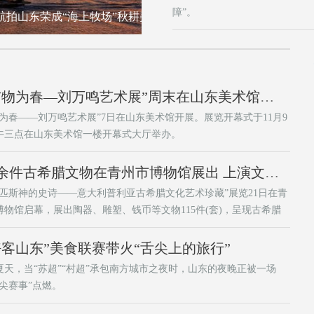
障”。
秋耕美景
(新春见闻)山东
(新春见闻)山东济南：机器狗舞狮“闹元
“与物为春—刘万鸣艺术展”周末在山东美术馆启幕
物为春——刘万鸣艺术展”7日在山东美术馆开展。展览开幕式于11月9
午三点在山东美术馆一楼开幕式大厅举办。
百余件古希腊文物在青州市博物馆展出 上演文明跨时空“对话”
林匹斯神的史诗——意大利普利亚古希腊文化艺术珍藏”展览21日在青
博物馆启幕，展出陶器、雕塑、钱币等文物115件(套)，呈现古希腊
精粹。
好客山东”美食联赛带火“舌尖上的旅行”
夏天，当“苏超”“村超”承包南方城市之夜时，山东的夜晚正被一场
舌尖赛事”点燃。