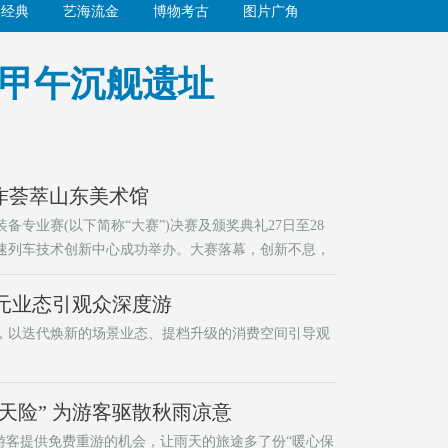
学经典
艺海流金
博物考古
图片广角
护甲午沉舰遗址
作荟萃山东美术馆
专业赛(以下简称“大赛”)决赛及颁奖典礼27日至28
速列车技术创新中心成功举办。大赛落幕，创新不息，
发展中续写辉煌，为中国轨道交通事业贡献更多智慧与
多元业态引观众深度游
，以迭代焕新的场景业态、提档升级的消费空间引导观
天险” 为游客驱散秋雨凉意
游客提供免费重游的机会，让雨天的旅途多了份“暖心保