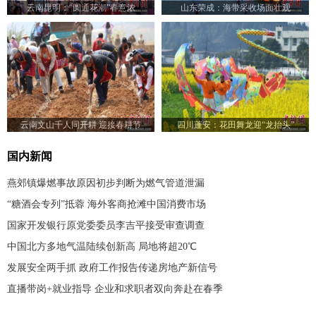
云南昆明：“圆通花潮”春意浓
山东荣成：海带采收场面壮观
云南文山千人同开耕 迎接春耕节
四川蓬安：花田舞龙迎“龙抬头”
国内新闻
燕郊镇爆燃事故原因初步判断为燃气管道泄漏
“糖酒会专列”抵蓉 海外客商抢滩中国消费市场
国家开发银行原党委委员李吉平接受审查调查
中国北方多地气温陆续创新高 局地将超20℃
发展安全两手抓 政府工作报告传递房地产新信号
直播带岗+就业指导 企业和求职者双向奔赴在春季