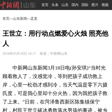
首页
头条
山东
国内
国际
图片
视频
首页
—
山东新闻
—正文
王世立：用行动点燃爱心火烛 照亮他
人
2024年03月18日 10:17 来源：中新网山东
中新网山东新闻3月18日电(孙安琪)“当时光
顾着救人了，没感觉冷，等到把孩子成功救上
岸，心里一松劲才感到冷，当天气温是零下六摄
氏度，可是我心里却十分火热，因为我把孩子救
了上来。”日前，在菏泽鲁西新区陈集镇保宁
村，村民王世立破冰勇救落水男孩的事迹，被乡