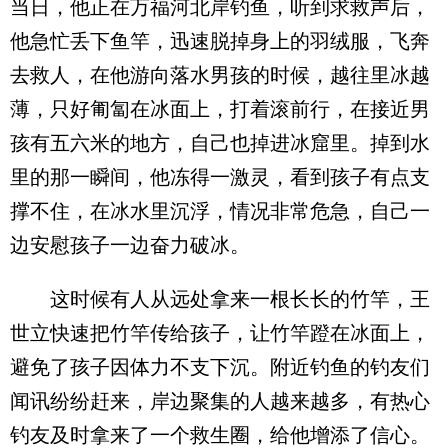
当日，他正在万福河北岸钓鱼，听到求救声后，
他急忙丢下鱼竿，迅速脱掉身上的羽绒服，飞奔
去救人，在他游向落水男孩的时候，越往里冰越
薄，只好匍匐在冰面上，打着滚前行，在接近男
孩有五六米的地方，自己也掉进冰窟里。掉到水
里的那一瞬间，他冻得一激灵，看到孩子有点支
撑不住，在冰水里沉浮，情况非常危急，自己一
边安慰孩子一边奋力破冰。
这时候有人从远处拿来一根长长的竹竿，王
世立快速把竹竿传给孩子，让竹竿蹬在冰面上，
避免了孩子因体力不支下沉。附近钓鱼的钓友们
闻讯纷纷赶来，岸边聚集的人越来越多，有热心
钓友及时拿来了一个救生圈，给他增添了信心。