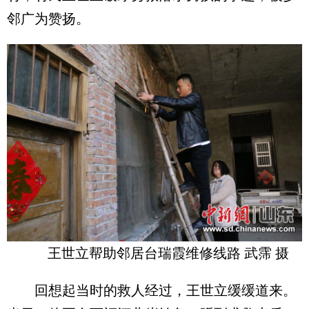
邻广为赞扬。
王世立帮助邻居台瑞霞维修线路 武霈 摄
回想起当时的救人经过，王世立缓缓道来。