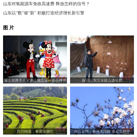
山东对氢能源车免收高速费 释放怎样的信号？
山东以“数”催“新” 积极打造经济增长新引擎
图 片
迪士尼携手八家本土独立设计师品牌亮
探访山东沂水跋山遗址群
相2024秋冬上海时装周
四川纳溪：春茶采摘忙
浙江金华：春光无限好 春花竞相开