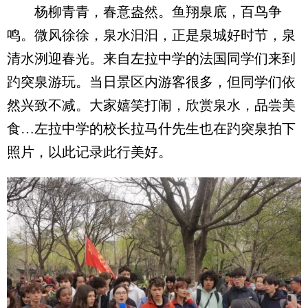
杨柳青青，春意盎然。鱼翔泉底，百鸟争
鸣。微风徐徐，泉水汩汩，正是泉城好时节，泉
清水洌迎春光。来自左拉中学的法国同学们来到
趵突泉游玩。当日景区内游客很多，但同学们依
然兴致不减。大家嬉笑打闹，欣赏泉水，品尝美
食…左拉中学的校长拉马什先生也在趵突泉拍下
照片，以此记录此行美好。