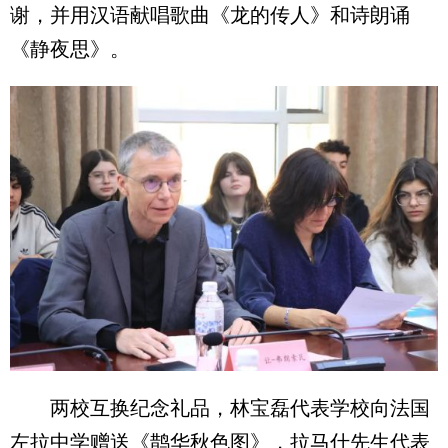
谢，并用汉语献唱歌曲《龙的传人》和诗朗诵
《静夜思》。
两校互换纪念礼品，林宝磊代表学校向法国
左拉中学赠送《鹊华秋色图》，拉马什先生代表