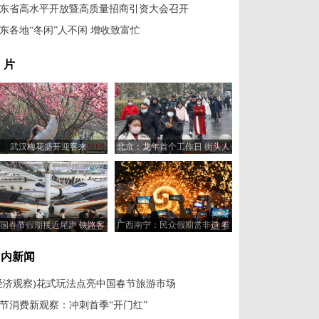
东省高水平开放暨高质量招商引资大会召开
东各地“冬闲”人不闲 增收致富忙
 片
武汉梅花盛开迎客来
北京：龙年首个工作日 街头人
流密集
国春节假期接近尾声 铁路客
广西南宁：民众假期赏非遗 看
流持续走高
大戏
国内新闻
经济观察)花式玩法点亮中国春节旅游市场
节消费新观察：冲刺首季“开门红”