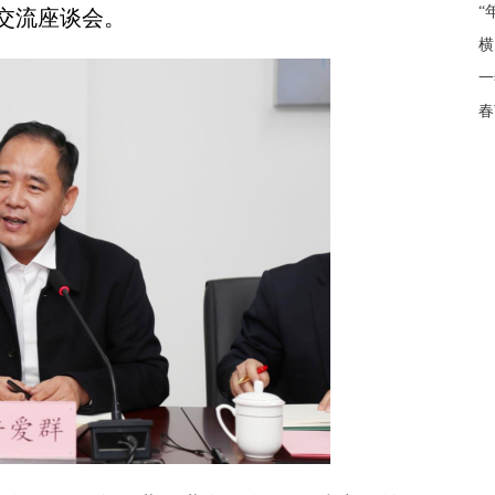
“
交流座谈会。
横
一
春