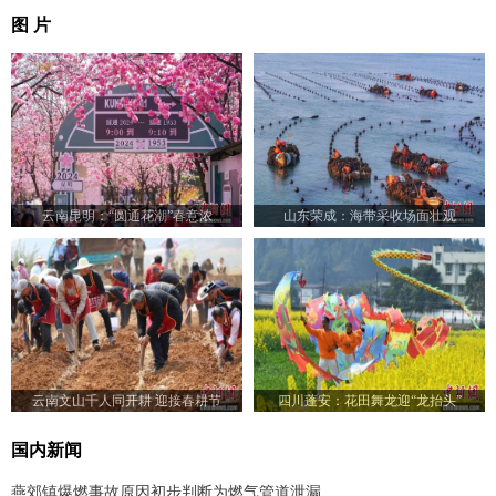
图 片
云南昆明：“圆通花潮”春意浓
山东荣成：海带采收场面壮观
云南文山千人同开耕 迎接春耕节
四川蓬安：花田舞龙迎“龙抬头”
国内新闻
燕郊镇爆燃事故原因初步判断为燃气管道泄漏