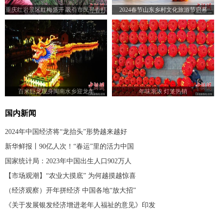
重庆红岩景区红梅盛开 吸引市民寻香打
2024春节山东乡村文化旅游节启幕
卡
百米巨龙现身闽南水乡迎龙年
年味渐浓 灯笼热销
国内新闻
2024年中国经济将“龙抬头”形势越来越好
新华鲜报丨90亿人次！“春运”里的活力中国
国家统计局：2023年中国出生人口902万人
【市场观潮】“农业大摸底” 为何越摸越惊喜
（经济观察）开年拼经济 中国各地“放大招”
《关于发展银发经济增进老年人福祉的意见》印发