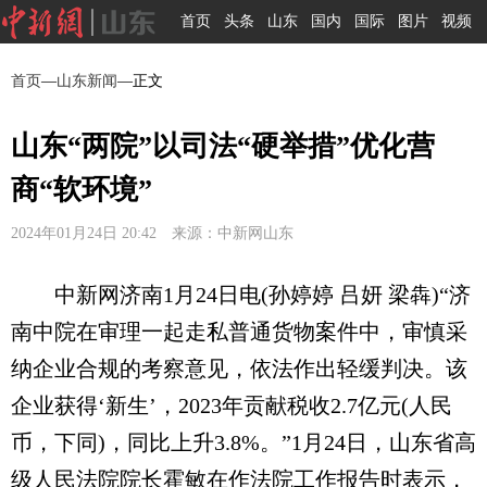
首页
头条
山东
国内
国际
图片
视频
首页
—
山东新闻
—正文
山东“两院”以司法“硬举措”优化营
商“软环境”
2024年01月24日 20:42 来源：中新网山东
中新网济南1月24日电(孙婷婷 吕妍 梁犇)“济
南中院在审理一起走私普通货物案件中，审慎采
纳企业合规的考察意见，依法作出轻缓判决。该
企业获得‘新生’，2023年贡献税收2.7亿元(人民
币，下同)，同比上升3.8%。”1月24日，山东省高
级人民法院院长霍敏在作法院工作报告时表示，