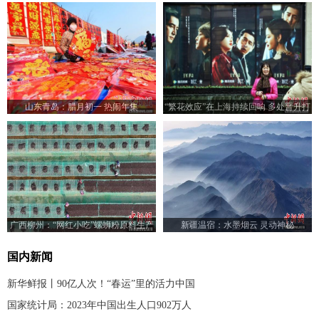
山东青岛：腊月初一 热闹年集
“繁花效应”在上海持续回响 多处晋升打
卡热地
广西柳州：“网红小吃”螺蛳粉原料生产
新疆温宿：水墨烟云 灵动神秘
忙
国内新闻
新华鲜报丨90亿人次！“春运”里的活力中国
国家统计局：2023年中国出生人口902万人