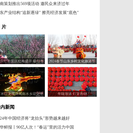
南策划推出569项活动 邀民众来济过年
东产业结构“追新逐绿” 擦亮经济发展“底色”
 片
庆红岩景区红梅盛开 吸引市
2024春节山东乡村文化旅游节
民寻香打卡
启幕
百米巨龙现身闽南水乡迎龙年
年味渐浓 灯笼热销
国内新闻
024年中国经济将“龙抬头”形势越来越好
华鲜报丨90亿人次！“春运”里的活力中国