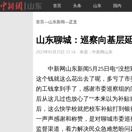
首页
头条
山东
国内
首页
—
山东新闻
—正文
山东聊城：巡察向基层延
2023年05月25日 15:54 来源：中新网山东
中新网山东新闻5月25日电“没想
这个钱就这么花出去了呢，多亏了市委
的工钱拿到手了，感谢市委巡察组的
后从这儿过也放心了”“本来以为补
后，这么快学校就把校车补贴打到银
一声声感谢和称赞，是对聊城市委巡
监督渠道，着力解决民众急难愁盼问