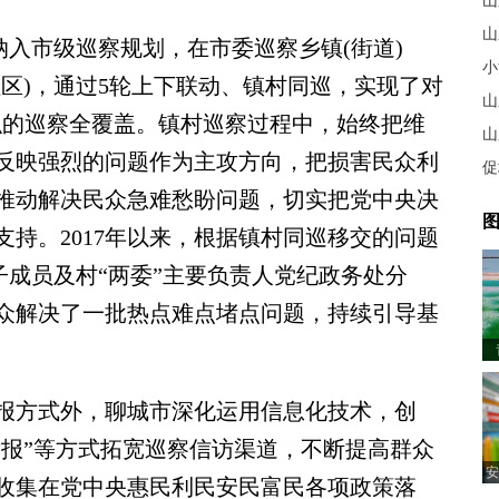
山
山
入市级巡察规划，在市委巡察乡镇(街道)
小
区)，通过5轮上下联动、镇村同巡，实现了对
山
组织的巡察全覆盖。镇村巡察过程中，始终把维
山
反映强烈的问题作为主攻方向，把损害民众利
促
推动解决民众急难愁盼问题，切实把党中央决
图
持。2017年以来，根据镇村同巡移交的问题
子成员及村“两委”主要负责人党纪政务处分
为民众解决了一批热点难点堵点问题，持续引导基
方式外，聊城市深化运用信息化技术，创
举报”等方式拓宽巡察信访渠道，不断提高群众
安
收集在党中央惠民利民安民富民各项政策落