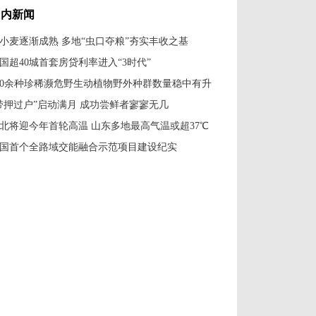
国内新闻
小麦逐渐成熟 多地“虫口夺粮”夯实丰收之基
国超40城首套房贷利率进入“3时代”
00余种珍稀濒危野生动植物野外种群数量稳中有升
带押过户”启动满月 成功尝鲜者寥寥无几
北将迎今年首轮高温 山东多地最高气温或超37℃
国首个全路域交能融合示范项目建设纪实