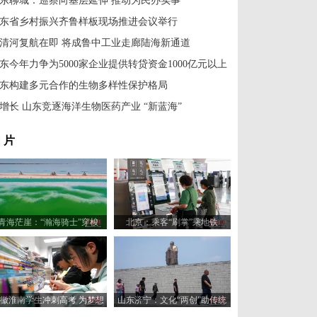
东聊城：巡察向基层延伸 推动为民办实事
东省乡村振兴齐鲁样板现场推进会议举行
清河复航在即 将成鲁中工业走廊陆海新通道
东今年力争为5000家企业提供转贷资金1000亿元以上
东构建多元合作的生物多样性保护格局
增长 山东竞逐海洋生物医药产业 “新蓝海”
 片
青海茫崖：“瀚海骑士”穿梭
北京：乘客“刷掌”乘地铁
在“戈壁绿宝石”翡翠湖
徽淮南学生冲刺高考 为梦想
山东济宁：文化“两创”助传统
奋力拼搏
文化展新颜