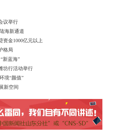
会议举行
廊陆海新通道
贷资金1000亿元以上
护格局
“新蓝海”
潍坊行活动举行
环境“颜值”
发展新空间