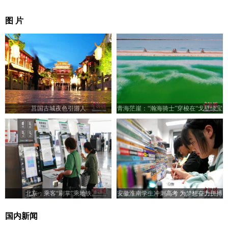
图 片
莒国古城夜色引游人
青海茫崖：“瀚海骑士”穿梭在“戈壁绿宝
石”翡翠湖
北京：乘客“刷掌”乘地铁
安徽淮南学生冲刺高考 为梦想奋力拼搏
国内新闻