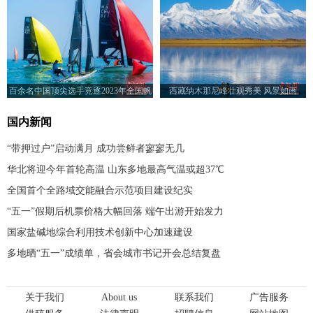
百余名中国顶尖选手竞逐2023年全国帆
西藏纳木那尼峰壮观秀美 风景如画
船冠军赛
国内新闻
“带押过户”启动满月 成功尝鲜者寥寥无几
华北将迎今年首轮高温 山东多地最高气温或超37℃
全国首个全路域交能融合示范项目建设纪实
“五一”假期后机票价格大幅回落 端午出游开始发力
国家盐碱地综合利用技术创新中心加速建设
多地晒“五一”成绩单，省会城市书记开会总结复盘
关于我们
About us
联系我们
广告服务