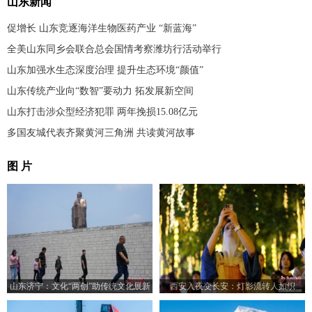
山东新闻
促增长 山东竞逐海洋生物医药产业 “新蓝海”
全美山东同乡会联合总会国情考察潍坊行活动举行
山东加强水生态深度治理 提升生态环境“颜值”
山东传统产业向“数智”要动力 拓发展新空间
山东打击涉众型经济犯罪 两年挽损15.08亿元
多国友城代表齐聚黄河三角洲 共读黄河故事
图 片
山东济宁：文化“两创”助传统文化展新
西安入夜变长安：灯影流转人如织
颜