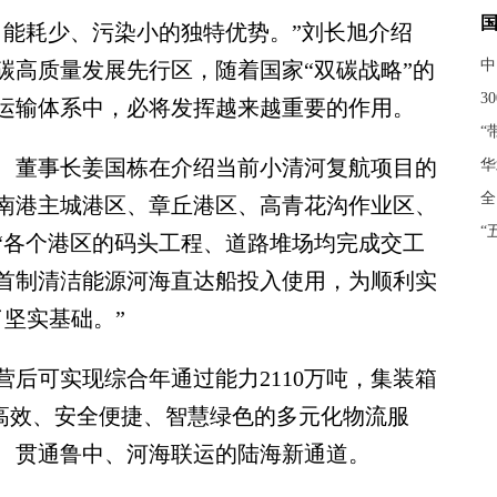
能耗少、污染小的独特优势。”刘长旭介绍
中
碳高质量发展先行区，随着国家“双碳战略”的
3
运输体系中，必将发挥越来越重要的作用。
“
董事长姜国栋在介绍当前小清河复航项目的
华
全
南港主城港区、章丘港区、高青花沟作业区、
“
“各个港区的码头工程、道路堆场均完成交工
首制清洁能源河海直达船投入使用，为顺利实
了坚实基础。”
可实现综合年通过能力2110万吨，集装箱
约高效、安全便捷、智慧绿色的多元化物流服
、贯通鲁中、河海联运的陆海新通道。