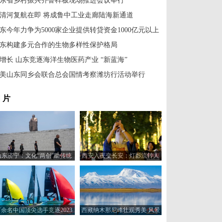
东省乡村振兴齐鲁样板现场推进会议举行
清河复航在即 将成鲁中工业走廊陆海新通道
东今年力争为5000家企业提供转贷资金1000亿元以上
东构建多元合作的生物多样性保护格局
增长 山东竞逐海洋生物医药产业 “新蓝海”
美山东同乡会联合总会国情考察潍坊行活动举行
 片
山东济宁：文化“两创”助传统
西安入夜变长安：灯影流转人
文化展新颜
如织
百余名中国顶尖选手竞逐2023
西藏纳木那尼峰壮观秀美 风景
年全国帆船冠军赛
如画