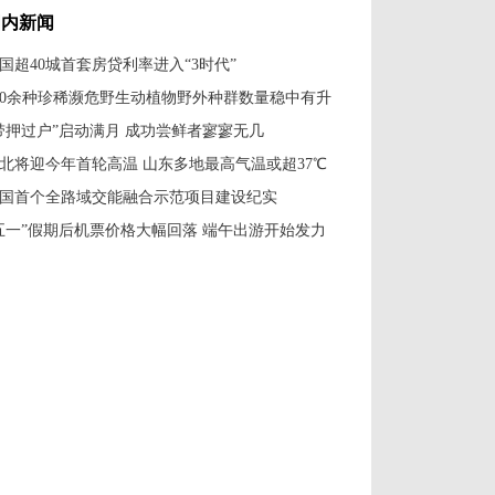
国内新闻
国超40城首套房贷利率进入“3时代”
00余种珍稀濒危野生动植物野外种群数量稳中有升
带押过户”启动满月 成功尝鲜者寥寥无几
北将迎今年首轮高温 山东多地最高气温或超37℃
国首个全路域交能融合示范项目建设纪实
五一”假期后机票价格大幅回落 端午出游开始发力