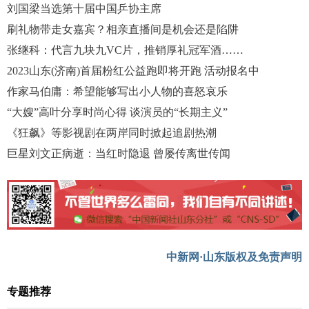
刘国梁当选第十届中国乒协主席
刷礼物带走女嘉宾？相亲直播间是机会还是陷阱
张继科：代言九块九VC片，推销厚礼冠军酒……
2023山东(济南)首届粉红公益跑即将开跑 活动报名中
作家马伯庸：希望能够写出小人物的喜怒哀乐
“大嫂”高叶分享时尚心得 谈演员的“长期主义”
《狂飙》等影视剧在两岸同时掀起追剧热潮
巨星刘文正病逝：当红时隐退 曾屡传离世传闻
中新网·山东版权及免责声明
专题推荐