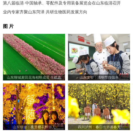
第八届临清·中国轴承、零配件及专用装备展览会在山东临清召开
业内专家齐聚山东菏泽 共研生物医药发展方向
图 片
山东聊城麦田花海相映成景 生机盎
山东文登：清明节捏面燕
然“颜值”出圈
山东烟台：夜赏樱花醉游人
四川泸州：春日出游画春天