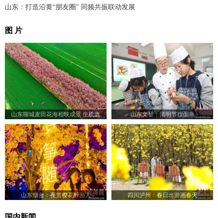
山东：打造沿黄“朋友圈” 同频共振联动发展
图 片
山东聊城麦田花海相映成景 生机盎
山东文登：清明节捏面燕
然“颜值”出圈
山东烟台：夜赏樱花醉游人
四川泸州：春日出游画春天
国内新闻