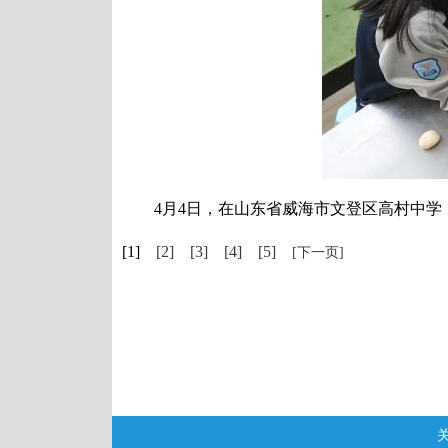
4月4日，在山东省威海市文登区高村中学，
[1]
[2]
[3]
[4]
[5]
[下一页]