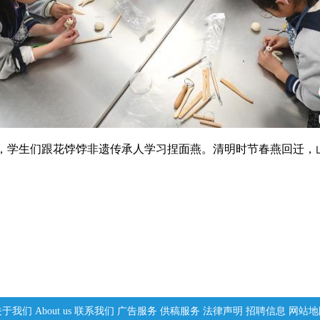
学生们跟花饽饽非遗传承人学习捏面燕。清明时节春燕回迁，山
关于我们
About us
联系我们
广告服务
供稿服务
法律声明
招聘信息
网站地