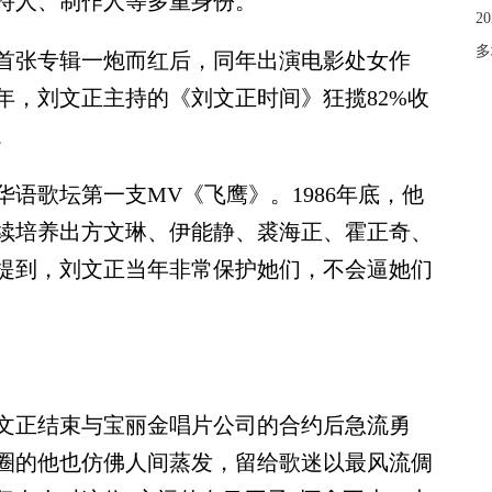
持人、制作人等多重身份。
2
多
首张专辑一炮而红后，同年出演电影处女作
7年，刘文正主持的《刘文正时间》狂揽82%收
。
语歌坛第一支MV《飞鹰》。1986年底，他
续培养出方文琳、伊能静、裘海正、霍正奇、
提到，刘文正当年非常保护她们，不会逼她们
正结束与宝丽金唱片公司的合约后急流勇
圈的他也仿佛人间蒸发，留给歌迷以最风流倜