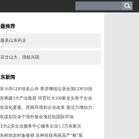
专题推荐
最美山东药企
百廿山大，强校兴国
山东新闻
东16市GDP排名公布 青济继续位居全国GDP20强
东将建3大产业集群 培育壮大100家龙头骨干企业
东深化要素、营商环境和企业改革 激活力增动力
东谋划百余个境外展会项目拓国际市场
CEP山东企业服务中心服务企业1.2万余家次
东抢抓农时备春耕 良种良技再探高产“粮”策