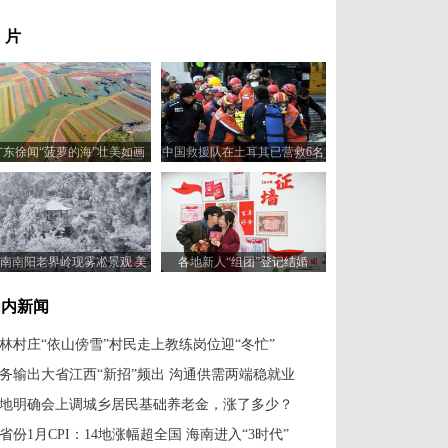
 片
广东徐闻“菠萝的海”壮美如画
中国救援队在土耳其已营救6名
被困者
南南阳老界岭现雾凇景观 美
各地新人“组团”登记结婚
景如画
国内新闻
林村庄“依山傍雪”村民走上教练岗位迎“冬忙”
务输出大省江西“新招”频出 沟通供需两端稳就业
地明确会上调城乡居民基础养老金，涨了多少？
1省份1月CPI：14地涨幅超全国 海南进入“3时代”