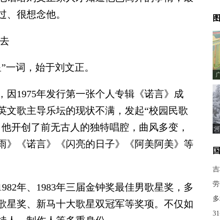
过、很想念他。
图
去
”一词，始于刘文正。
1975年发行第一张个人专辑《诺言》成
英文歌主导乐坛的现状不满，发起“校园民歌
。他开创了前无古人的独特唱腔，曲风多变，
河
雨》《诺言》《闪亮的日子》《阿美阿美》等
吉
劳
82年、1983年三届金钟奖最佳男歌星奖，多
多
歌星奖、新马十大歌星双冠军等奖项。不仅如
3