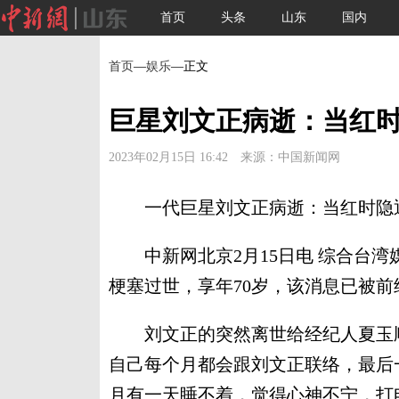
首页
头条
山东
国内
首页
—
娱乐
—正文
巨星刘文正病逝：当红时
2023年02月15日 16:42 来源：中国新闻网
一代巨星刘文正病逝：当红时隐退
中新网北京2月15日电 综合台湾
梗塞过世，享年70岁，该消息已被
刘文正的突然离世给经纪人夏玉顺
自己每个月都会跟刘文正联络，最后
月有一天睡不着，觉得心神不宁，打