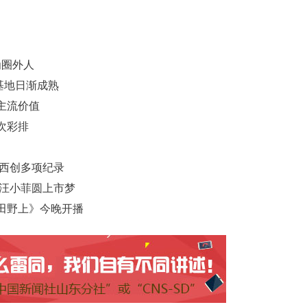
为圈外人
基地日渐成熟
主流价值
次彩排
梅西创多项纪录
与汪小菲圆上市梦
田野上》今晚开播