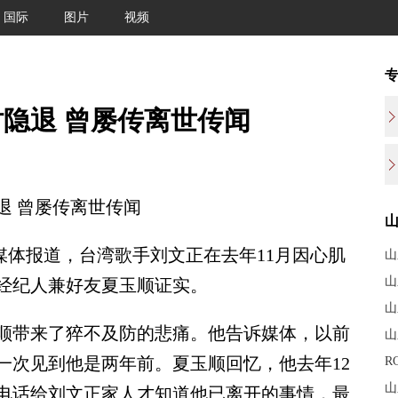
国际
图片
视频
隐退 曾屡传离世传闻
 曾屡传离世传闻
媒体报道，台湾歌手刘文正在去年11月因心肌
山
山
前经纪人兼好友夏玉顺证实。
山
带来了猝不及防的悲痛。他告诉媒体，以前
山
一次见到他是两年前。夏玉顺回忆，他去年12
R
山
电话给刘文正家人才知道他已离开的事情，最