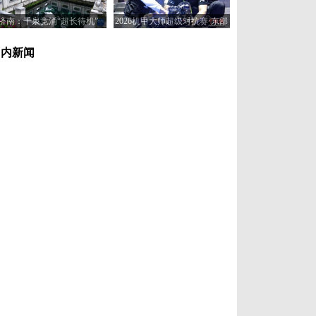
济南：千泉竞涌“超长待机”
2026机甲大师超级对抗赛·东部
赛区在济南开赛
国内新闻