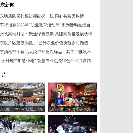
山东新闻
东地质队员扎根边疆勘探一线 同心共筑民族情
汽车行指委2026年“职业教育活动周”系列活动在烟台举办
省州长高端对话：聚焦绿色低碳 共建高质量发展伙伴关系
东以片区建设为抓手 提升农业价值扮靓乡村颜值
山东抽检22个食品大类1210批次样品，其中29批次不合格
“会种地”到“慧种地” 智慧农业点亮特色产业共富路
 片
东日照：“邻BA”社区三人篮
山东青岛：“青春小店”赋能青
球赛火热开打
年创业新活力