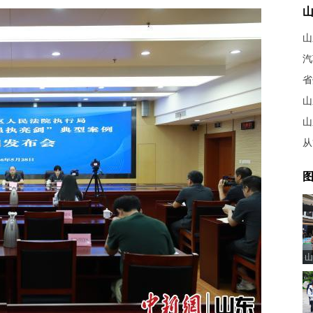
山
山
从
图
山