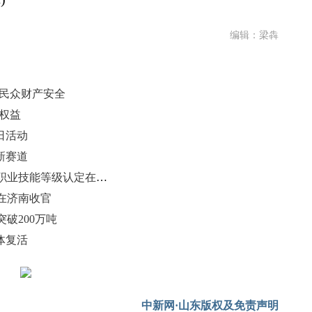
编辑：梁犇
护民众财产安全
权益
日活动
新赛道
2026年第一批山东省邮政快递行业职业技能等级认定在山东职业学院顺利完成
区在济南收官
破200万吨
体复活
中新网·山东版权及免责声明