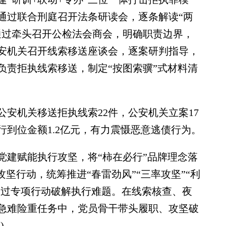
通过联合刑庭召开法条研读会，逐条解读“两
通过牵头召开公检法会商会，明确职责边界，
安机关召开线索移送座谈会，逐案研判指导，
负责拒执线索移送，制定“按图索骥”式材料清
安机关移送拒执线索22件，公安机关立案17
行到位金额1.2亿元，有力震慑恶意逃债行为。
党建赋能执行攻坚，将“柿在必行”品牌理念落
中攻坚行动，统筹推进“春雷劲风”“三率攻坚”“利
通过专项行动破解执行难题。在线索核查、夜
急难险重任务中，党员骨干带头履职、攻坚破
)