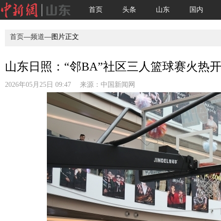
首页
头条
山东
国内
首页
—
频道
—图片正文
山东日照：“邻BA”社区三人篮球赛火热
2026年05月25日 09:47 来源：
中国新闻网