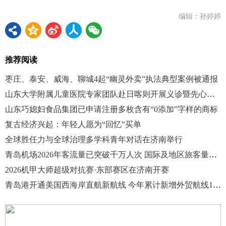
编辑：孙婷婷
推荐阅读
枣庄、泰安、威海、聊城4起“幽灵外卖”执法典型案例被通报
山东大学附属儿童医院专家团队赴日喀则开展义诊暨先心病筛查活动
山东巧媳妇食品集团已申请注册多枚含有“0添加”字样的商标
复古经济兴起：年轻人愿为“回忆”买单
全球胜任力与全球治理多学科青年对话在济南举行
青岛机场2026年客流量已突破千万人次 国际及地区旅客量增两成
2026机甲大师超级对抗赛·东部赛区在济南开赛
青岛港开通美国西海岸直航新航线 今年累计新增外贸航线13条