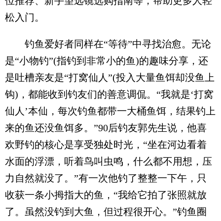
位推荐、新手望远镜选购指南等，帮助更多人轻
松入门。
钓鱼爱好者同样在“等待”中寻找治愈。无论
是“小物钓”(指钓到非常小的鱼)的趣味分享，还
是吐槽亲友是“打窝仙人”(投入大量鱼饵却没鱼上
钩)，都能收到钓友们的善意调侃。“我就是‘打窝
仙人’本仙，每次钓鱼都带一大桶鱼饵，结果钓上
来的鱼还没鱼饵多。”90后钓友郭先生说，他喜
欢野钓的核心是享受独处时光，“坐在河边看着
水面的浮漂，听着鸟叫虫鸣，什么都不用想，压
力自然就没了。”有一次他钓了整整一下午，只
收获一条小拇指大的鱼，“我给它拍了张照就放
了。虽然没钓到大鱼，但过程很开心。”钓鱼圈