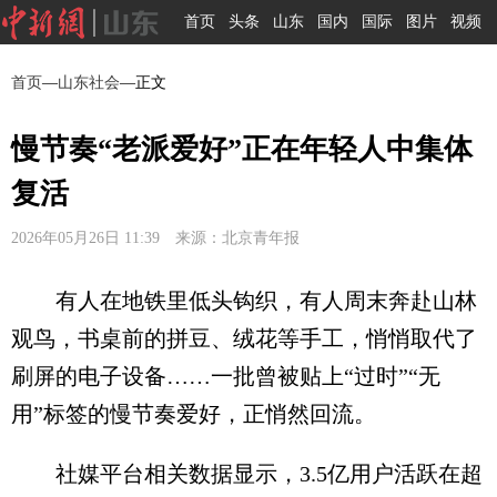
首页
头条
山东
国内
国际
图片
视频
首页
—
山东社会
—正文
慢节奏“老派爱好”正在年轻人中集体
复活
2026年05月26日 11:39 来源：北京青年报
有人在地铁里低头钩织，有人周末奔赴山林
观鸟，书桌前的拼豆、绒花等手工，悄悄取代了
刷屏的电子设备……一批曾被贴上“过时”“无
用”标签的慢节奏爱好，正悄然回流。
社媒平台相关数据显示，3.5亿用户活跃在超