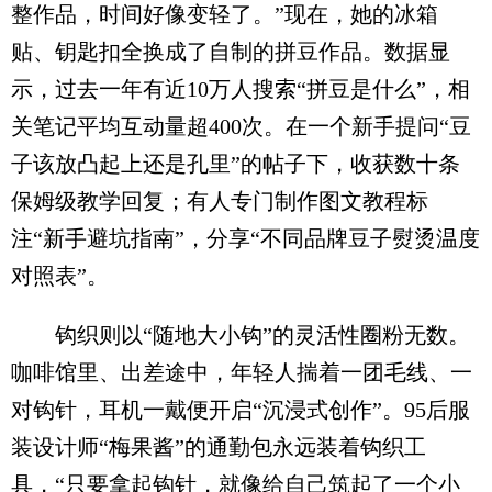
整作品，时间好像变轻了。”现在，她的冰箱
贴、钥匙扣全换成了自制的拼豆作品。数据显
示，过去一年有近10万人搜索“拼豆是什么”，相
关笔记平均互动量超400次。在一个新手提问“豆
子该放凸起上还是孔里”的帖子下，收获数十条
保姆级教学回复；有人专门制作图文教程标
注“新手避坑指南”，分享“不同品牌豆子熨烫温度
对照表”。
钩织则以“随地大小钩”的灵活性圈粉无数。
咖啡馆里、出差途中，年轻人揣着一团毛线、一
对钩针，耳机一戴便开启“沉浸式创作”。95后服
装设计师“梅果酱”的通勤包永远装着钩织工
具，“只要拿起钩针，就像给自己筑起了一个小