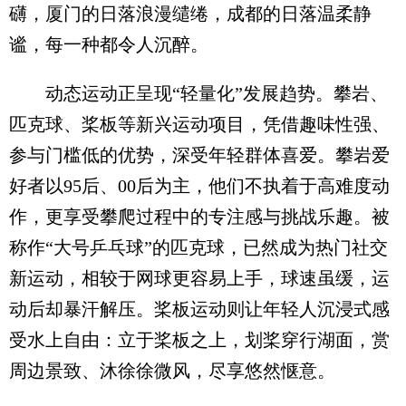
礴，厦门的日落浪漫缱绻，成都的日落温柔静
谧，每一种都令人沉醉。
动态运动正呈现“轻量化”发展趋势。攀岩、
匹克球、桨板等新兴运动项目，凭借趣味性强、
参与门槛低的优势，深受年轻群体喜爱。攀岩爱
好者以95后、00后为主，他们不执着于高难度动
作，更享受攀爬过程中的专注感与挑战乐趣。被
称作“大号乒乓球”的匹克球，已然成为热门社交
新运动，相较于网球更容易上手，球速虽缓，运
动后却暴汗解压。桨板运动则让年轻人沉浸式感
受水上自由：立于桨板之上，划桨穿行湖面，赏
周边景致、沐徐徐微风，尽享悠然惬意。