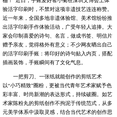
棚！”近日，手账爱好者小菊在深圳文博会上体
验活字印刷时，不禁对这项非遗技艺连连称赞。
近一年来，全国多地非遗体验馆、美术馆纷纷推
出活字印刷手作体验活动，广受年轻人追捧。大
家会印制喜爱的诗句、名言，做成书签、明信片
赠予亲友，觉得格外有意义；不少网友晒出自己
的活字印刷手账：将印好的诗句贴入内页，搭配
插画装饰，手账瞬间有了文化气息。
一把剪刀、一张纸就能创作的剪纸艺术
以“小巧精致”圈粉，更被当代青年艺术家赋予色
彩丰富、时尚新潮的表达形式，持续破圈。如艺
术家陈粉丸的剪纸创作不拘泥于传统范式，从多
元美学体系中汲取灵感，结合当代艺术的创作思