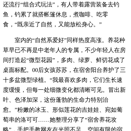
还流行“组合式玩法”，有人带着露营装备去钓
鱼，钓累了就搭帐篷休息，煮咖啡、吃零
食，“既亲近了自然，又能放松身心。”
室内的“自然系爱好”同样热度高涨。养花种
草早已不再是中老年人的专属，不少年轻人在房
间打造起“微型花园”，多肉、绿萝、鲜切花成了
桌面标配。00后女孩苏苏，在宿舍阳台养护了三
十多盆微型绿植。“我最喜欢多肉，它们生长速
度缓慢，但每一处细微变化都清晰可见。冒出新
叶、色泽加深，这份蓬勃的生命力特别治
愈。”粉嫩的冰玉、形似莲花的吉娃娃、宛如葡
萄串的洛可可……她整理分享了“宿舍养花攻
略”，手把手教网友在光照不足、空间有限的宿