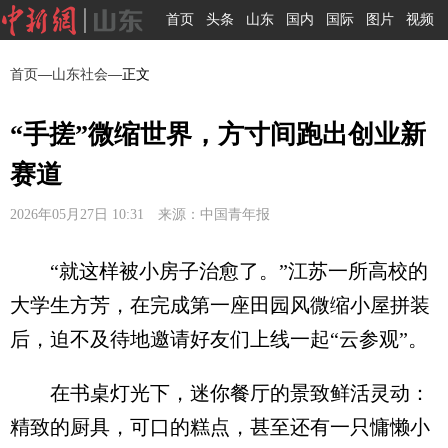
首页
头条
山东
国内
国际
图片
视频
首页
—
山东社会
—正文
“手搓”微缩世界，方寸间跑出创业新
赛道
2026年05月27日 10:31 来源：中国青年报
“就这样被小房子治愈了。”江苏一所高校的
大学生方芳，在完成第一座田园风微缩小屋拼装
后，迫不及待地邀请好友们上线一起“云参观”。
在书桌灯光下，迷你餐厅的景致鲜活灵动：
精致的厨具，可口的糕点，甚至还有一只慵懒小