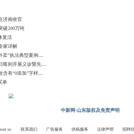
区在济南收官
破200万吨
体复活
专家详解
枣庄、泰安、威海、聊城4起“幽灵外卖”执法典型案例被通报
山东大学附属儿童医院专家团队赴日喀则开展义诊暨先心病筛查活动
山东巧媳妇食品集团已申请注册多枚含有“0添加”字样的商标
买单
中新网·山东版权及免责声明
out us
联系我们
广告服务
供稿服务
法律声明
招聘