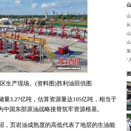
从
山
山
第
图
区生产现场。(资料图)胜利油田供图
.27亿吨，估算资源量达105亿吨，相当于
山
，为中国东部原油战略接替筑牢资源根基。
，页岩油成熟度的高低代表了地层的生油能