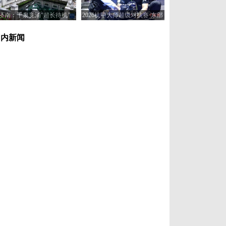
济南：千泉竞涌“超长待机”
2026机甲大师超级对抗赛·东部
赛区在济南开赛
国内新闻