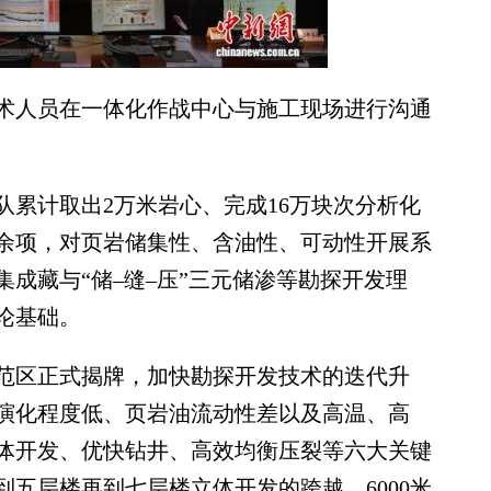
人员在一体化作战中心与施工现场进行沟通
计取出2万米岩心、完成16万块次分析化
0余项，对页岩储集性、含油性、可动性开展系
成藏与“储–缝–压”三元储渗等勘探开发理
论基础。
范区正式揭牌，加快勘探开发技术的迭代升
演化程度低、页岩油流动性差以及高温、高
体开发、优快钻井、高效均衡压裂等六大关键
五层楼再到七层楼立体开发的跨越，6000米