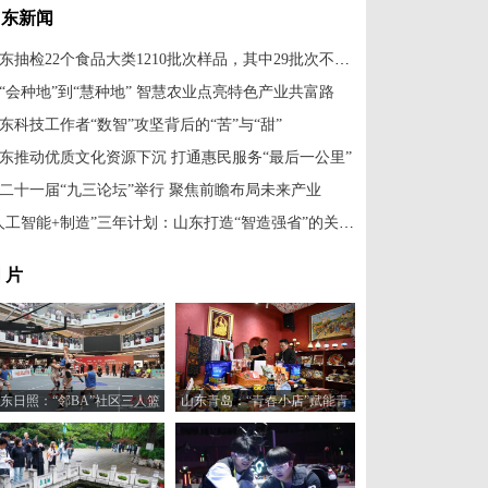
山东新闻
山东抽检22个食品大类1210批次样品，其中29批次不合格
“会种地”到“慧种地” 智慧农业点亮特色产业共富路
东科技工作者“数智”攻坚背后的“苦”与“甜”
东推动优质文化资源下沉 打通惠民服务“最后一公里”
二十一届“九三论坛”举行 聚焦前瞻布局未来产业
“人工智能+制造”三年计划：山东打造“智造强省”的关键一步
 片
东日照：“邻BA”社区三人篮
山东青岛：“青春小店”赋能青
球赛火热开打
年创业新活力