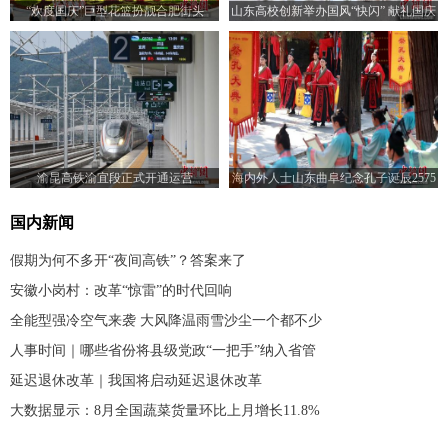
“欢度国庆”巨型花篮扮靓合肥街头
山东高校创新举办国风“快闪” 献礼国庆
佳节
渝昆高铁渝宜段正式开通运营
海内外人士山东曲阜纪念孔子诞辰2575
年
国内新闻
假期为何不多开“夜间高铁”？答案来了
安徽小岗村：改革“惊雷”的时代回响
全能型强冷空气来袭 大风降温雨雪沙尘一个都不少
人事时间｜哪些省份将县级党政“一把手”纳入省管
延迟退休改革｜我国将启动延迟退休改革
大数据显示：8月全国蔬菜货量环比上月增长11.8%