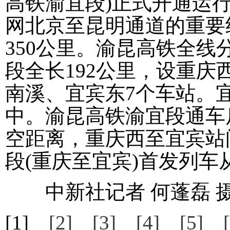
高铁渝宜段)正式开通运
网北京至昆明通道的重要
350公里。渝昆高铁全
段全长192公里，设重
南溪、宜宾东7个车站。宜
中。渝昆高铁渝宜段通车
空距离，重庆西至宜宾站
段(重庆至宜宾)首发列车
中新社记者 何蓬磊 
[1]
[2]
[3]
[4]
[5]