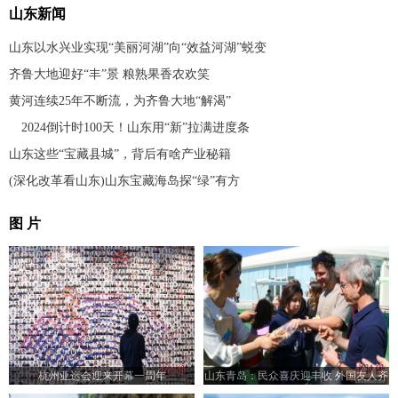
山东新闻
山东以水兴业实现“美丽河湖”向“效益河湖”蜕变
齐鲁大地迎好“丰”景 粮熟果香农欢笑
黄河连续25年不断流，为齐鲁大地“解渴”
2024倒计时100天！山东用“新”拉满进度条
山东这些“宝藏县城”，背后有啥产业秘籍
(深化改革看山东)山东宝藏海岛探“绿”有方
图 片
杭州亚运会迎来开幕一周年
山东青岛：民众喜庆迎丰收 外国友人齐
点赞