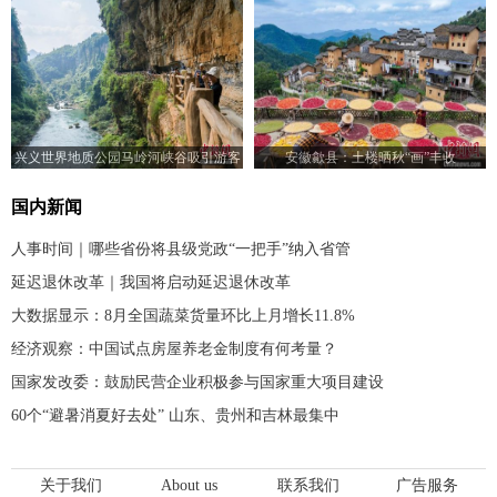
兴义世界地质公园马岭河峡谷吸引游客
安徽歙县：土楼晒秋“画”丰收
游玩
国内新闻
人事时间｜哪些省份将县级党政“一把手”纳入省管
延迟退休改革｜我国将启动延迟退休改革
大数据显示：8月全国蔬菜货量环比上月增长11.8%
经济观察：中国试点房屋养老金制度有何考量？
国家发改委：鼓励民营企业积极参与国家重大项目建设
60个“避暑消夏好去处” 山东、贵州和吉林最集中
关于我们
About us
联系我们
广告服务