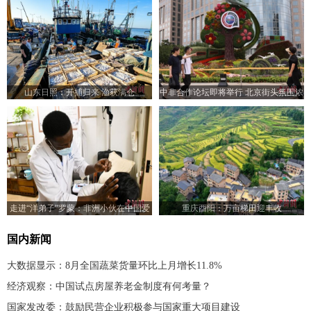
山东日照：开捕归来 渔获满仓
中非合作论坛即将举行 北京街头氛围浓
厚
走进“洋弟子”罗蒙：非洲小伙在中国爱
重庆酉阳：万亩梯田迎丰收
上中医
国内新闻
大数据显示：8月全国蔬菜货量环比上月增长11.8%
经济观察：中国试点房屋养老金制度有何考量？
国家发改委：鼓励民营企业积极参与国家重大项目建设