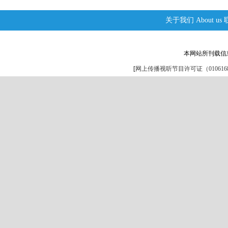
关于我们
About us
本网站所刊载信
[
网上传播视听节目许可证（0106168