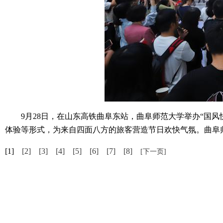
9月28日，在山东高铁曲阜东站，曲阜师范大学举办“国风
体验等形式，为来自四面八方的旅客营造节日欢快气氛。曲阜
[1]
[2]
[3]
[4]
[5]
[6]
[7]
[8]
[下一页]