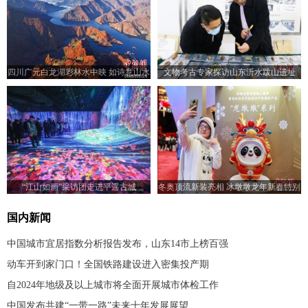
四川广元白龙湖彩林水中映 如诗意山水
文物考古专家探访山东沂水跋山遗址
画引人入胜
“江山如画”采访团走进平遥古城
冬奥顶流新装亮相 冰墩墩龙年新春特别
版——“龙墩墩”发布
国内新闻
中国城市宜居指数分析报告发布，山东14市上榜百强
动车开到家门口！全国铁路建设进入密集投产期
自2024年地级及以上城市将全面开展城市体检工作
中国发布共建“一带一路”未来十年发展展望