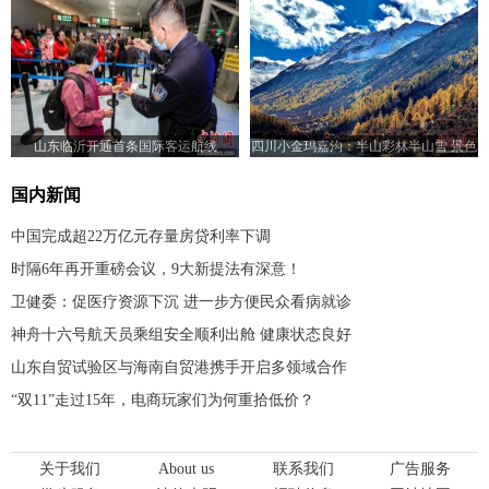
山东临沂开通首条国际客运航线
四川小金玛嘉沟：半山彩林半山雪 景色
仿如仙境
国内新闻
中国完成超22万亿元存量房贷利率下调
时隔6年再开重磅会议，9大新提法有深意！
卫健委：促医疗资源下沉 进一步方便民众看病就诊
神舟十六号航天员乘组安全顺利出舱 健康状态良好
山东自贸试验区与海南自贸港携手开启多领域合作
“双11”走过15年，电商玩家们为何重拾低价？
关于我们
About us
联系我们
广告服务