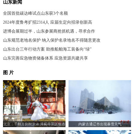
山东新闻
全国首批碳达峰试点山东获3个名额
2024年度鲁考扩招2314人 应届生定向招录创新高
进博会展期过半，山东参展商抢抓机遇，寻求合作
山东规范老地名保护 纳入保护名录地名不得随意更改
山东出台三年行动方案 助推船舶海工装备向“绿”
山东完善应急物资储备体系 应急资源共建共享
图 片
北京：千秋古刹秋意浓 潭柘寺景区银杏
内蒙古通辽市出现暴雪天气
飘舞