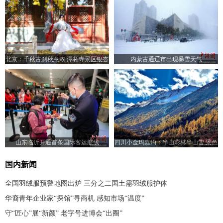
北京：千秋古刹秋意浓 潭柘寺景区银杏
内蒙古通辽市出现暴雪天气
飘舞
山东临沂开通首条国际客运航线
四川小金玛嘉沟：半山彩林半山雪 景色
仿如仙境
国内新闻
全国羽绒服预警地图出炉 三分之二国土需羽绒服护体
华裔青年企业家“探馆”寻商机 感知市场“温度”
守“匠心”展“新颜” 老字号进博会“出圈”