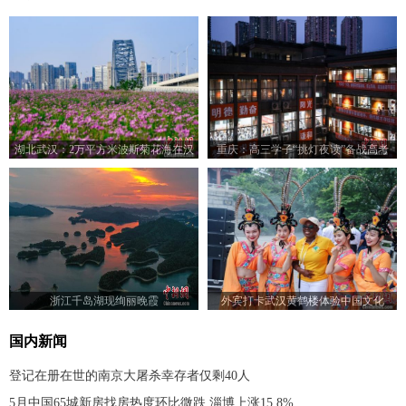
湖北武汉：2万平方米波斯菊花海在汉
重庆：高三学子“挑灯夜读”备战高考
江湾盛放
浙江千岛湖现绚丽晚霞
外宾打卡武汉黄鹤楼体验中国文化
国内新闻
登记在册在世的南京大屠杀幸存者仅剩40人
5月中国65城新房找房热度环比微跌 淄博上涨15.8%