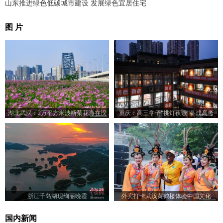
山东推进绿色低碳城市建设 发展绿色宜居住宅
图 片
湖北武汉：2万平方米波斯菊花海在汉
重庆：高三学子“挑灯夜读”备战高考
江湾盛放
浙江千岛湖现绚丽晚霞
外宾打卡武汉黄鹤楼体验中国文化
国内新闻