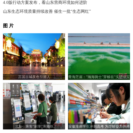
4.0版行动方案发布，看山东营商环境如何进阶
山东生态环境质量持续改善 催生一批“生态网红”
图 片
莒国古城夜色引游人
青海茫崖：“瀚海骑士”穿梭在“戈壁绿宝
石”翡翠湖
北京：乘客“刷掌”乘地铁
安徽淮南学生冲刺高考 为梦想奋力拼搏