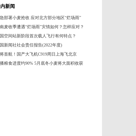
国内新闻
急部署小麦抢收 应对北方部分地区“烂场雨”
南麦收季遭遇“烂场雨”灾情如何？怎样应对？
国空间站新阶段首次载人飞行有何特点？
国新闻社社会责任报告(2022年度)
将首航！国产大飞机C919周日上海飞北京
播粮食进度约90% 5月底冬小麦将大面积收获