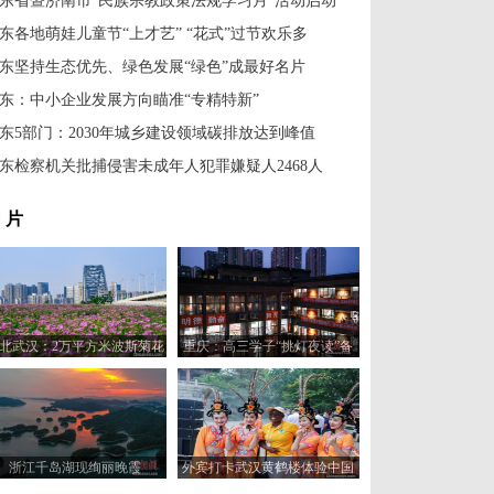
东省暨济南市“民族宗教政策法规学习月”活动启动
东各地萌娃儿童节“上才艺” “花式”过节欢乐多
东坚持生态优先、绿色发展“绿色”成最好名片
东：中小企业发展方向瞄准“专精特新”
东5部门：2030年城乡建设领域碳排放达到峰值
东检察机关批捕侵害未成年人犯罪嫌疑人2468人
 片
北武汉：2万平方米波斯菊花
重庆：高三学子“挑灯夜读”备
海在汉江湾盛放
战高考
浙江千岛湖现绚丽晚霞
外宾打卡武汉黄鹤楼体验中国
文化