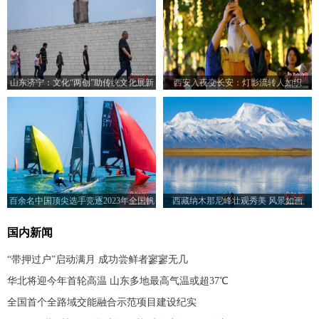
山东济宁：文化“两创”助传统文化展新
西安入夜变长安：灯影流转人如织
颜
百余名中国顶尖选手竞逐2023年全国帆
西藏纳木那尼峰壮观秀美 风景如画
船冠军赛
国内新闻
“带押过户”启动满月 成功尝鲜者寥寥无几
华北将迎今年首轮高温 山东多地最高气温或超37℃
全国首个全路域交能融合示范项目建设纪实