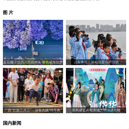
图 片
蓝花楹绽放四川西昌街头 紫色花海如梦
山东青岛：第42届爱鸟周启动
似幻
广西“壮族三月三”：游客共跳“竹竿舞”
国风盛宴亮相泉城大明湖超然楼
国内新闻