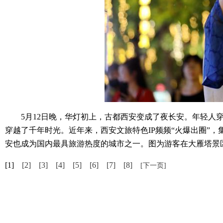
5月12日晚，华灯初上，古都西安变成了夜长安。年轻人穿
穿越了千年时光。近年来，西安文旅特色IP频频“火爆出圈”
安也成为国内最具旅游热度的城市之一。图为游客在大雁塔景
[1]
[2]
[3]
[4]
[5]
[6]
[7]
[8]
[下一页]