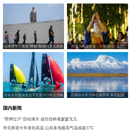
山东济宁：文化“两创”助传统文化展新
西安入夜变长安：灯影流转人如织
颜
百余名中国顶尖选手竞逐2023年全国帆
西藏纳木那尼峰壮观秀美 风景如画
船冠军赛
国内新闻
“带押过户”启动满月 成功尝鲜者寥寥无几
华北将迎今年首轮高温 山东多地最高气温或超37℃